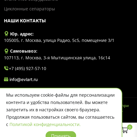
Циклонные сепараторы
НАШИ КОНТАКТЫ
Юр. адрес:
105005, г. Москва, улица Радио, 5с5, помещение 3/1
Самовывоз:
107113, г. Москва, 3-я Мытищинская улица, 16с14
+7 (495) 927-57-10
info@evlart.ru
Мы используем cookie-файлы для персонализации
контента и удобства пользователей. Вы можете
© 2026 Evlart. Сайт несет информационный характер и ни при
запретить их в настройках своего браузера.
каких обстоятельствах не является публичной офертой.
Политика конфиденциальности
Продолжая пользоваться сайтом, вы соглашаетесь
с
Политикой конфиденциальности.
0
Принять