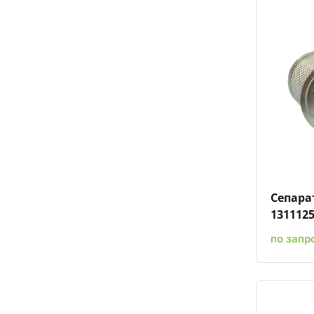
Сепара
131112
по запр