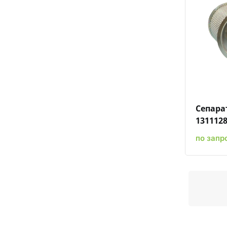
Сепара
131112
по запр