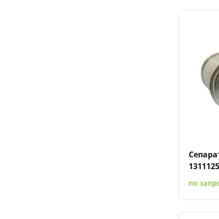
Сепара
131112
по запр