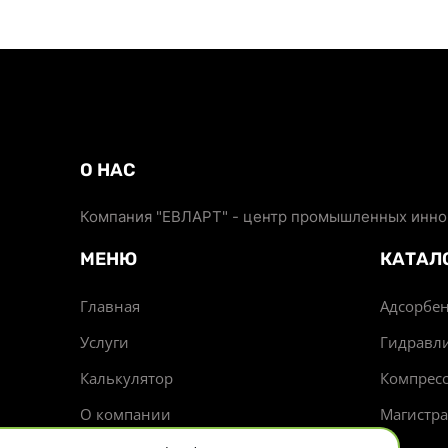
О НАС
Компания "ЕВЛАРТ" - центр промышленных иннов
МЕНЮ
КАТАЛ
Главная
Адсорбен
Услуги
Гидравл
Калькулятор
Компрес
О компании
Магистр