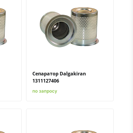
ению
ь в избранное
Быстрый просмотр
Добавить к сравнению
Добавить в избранное
Сепаратор Dalgakiran
1311127406
по запросу