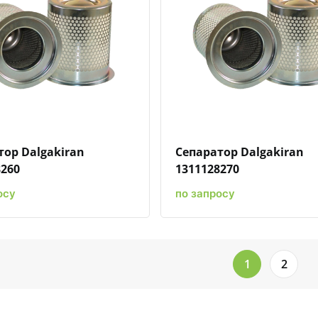
Быстрый просмотр
Добавить к сравнению
Добавить в избранное
Быстрый просмотр
Добавить к сравн
Добавит
тор Dalgakiran
Сепаратор Dalgakiran
8260
1311128270
осу
по запросу
1
2