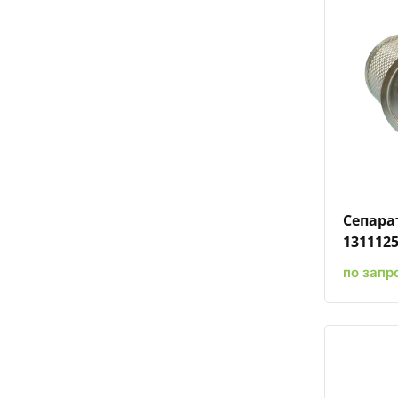
Сепара
131112
по запр