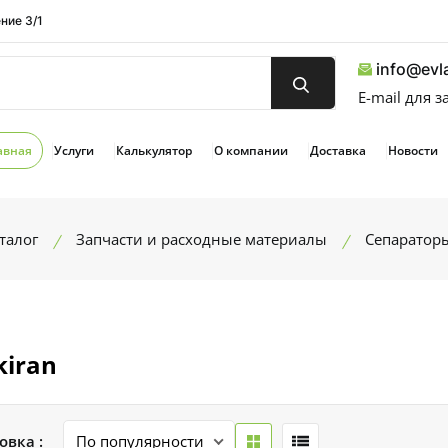
ние 3/1
info@evla
E-mail для 
авная
Услуги
Калькулятор
О компании
Доставка
Новости
талог
Запчасти и расходные материалы
Сепаратор
kiran
овка :