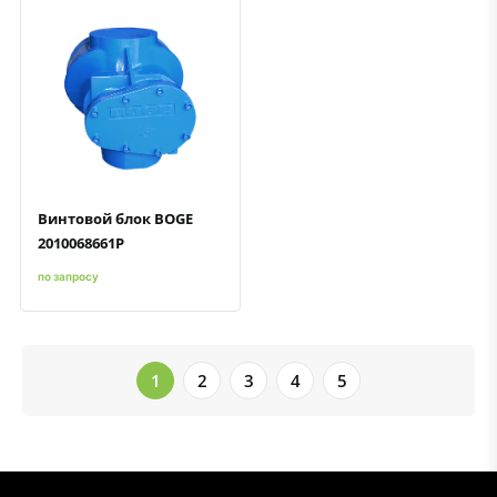
Быстрый просмотр
Добавить к сравнению
Добавить в избранное
Винтовой блок BOGE
2010068661P
по запросу
1
2
3
4
5