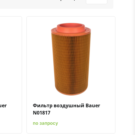
ению
ь в избранное
Быстрый просмотр
Добавить к сравнению
Добавить в избранное
uer
Фильтр воздушный Bauer
N01817
по запросу