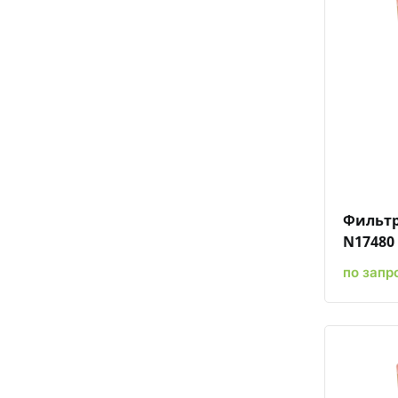
Фильтр
N17480
по запр