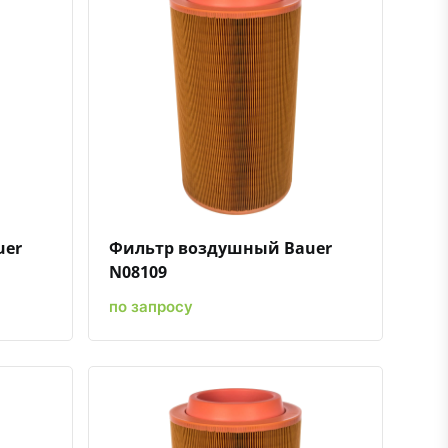
ению
ь в избранное
Быстрый просмотр
Добавить к сравнению
Добавить в избранное
uer
Фильтр воздушный Bauer
N08109
по запросу