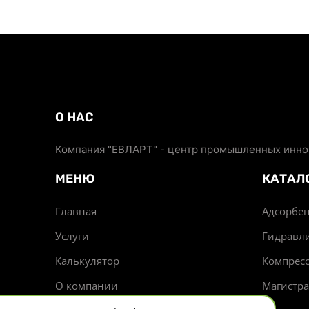
О НАС
Компания "ЕВЛАРТ" - центр промышленных иннов
МЕНЮ
КАТАЛ
Главная
Адсорбен
Услуги
Гидравл
Калькулятор
Компрес
О компании
Магистр