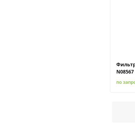
Фильтр
N08567
по запр