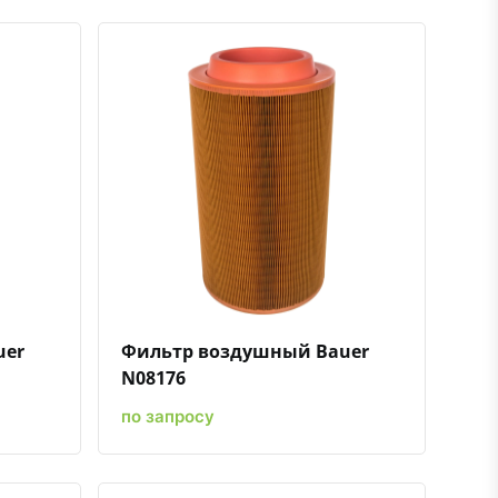
ению
ь в избранное
Быстрый просмотр
Добавить к сравнению
Добавить в избранное
uer
Фильтр воздушный Bauer
N08176
по запросу