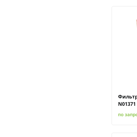
Фильтр
N01371
по запр