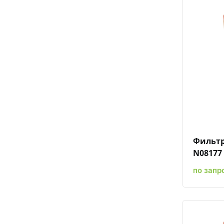
Фильтр
N08177
по запр