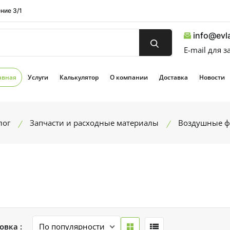
ние 3/1
info@evla
E-mail для 
авная
Услуги
Калькулятор
О компании
Доставка
Новости
лог
Запчасти и расходные материалы
Воздушные 
овка :