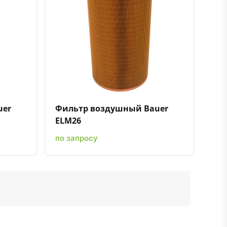
ению
ь в избранное
Быстрый просмотр
Добавить к сравнению
Добавить в избранное
uer
Фильтр воздушный Bauer
ELM26
по запросу