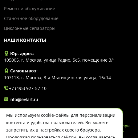
Ремонт и обслуживание
Станочное оборудование
Циклонные сепараторы
НАШИ КОНТАКТЫ
Юр. адрес:
105005, г. Москва, улица Радио, 5с5, помещение 3/1
Самовывоз:
107113, г. Москва, 3-я Мытищинская улица, 16с14
+7 (495) 927-57-10
info@evlart.ru
Мы используем cookie-файлы для персонализации
контента и удобства пользователей. Вы можете
© 2026 Evlart. Сайт несет информационный характер и ни при
запретить их в настройках своего браузера.
каких обстоятельствах не является публичной офертой.
Политика конфиденциальности
Продолжая пользоваться сайтом, вы соглашаетесь