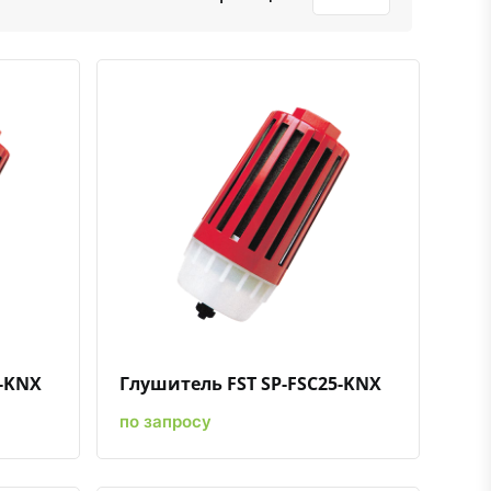
ению
ь в избранное
Быстрый просмотр
Добавить к сравнению
Добавить в избранное
0-KNX
Глушитель FST SP-FSC25-KNX
по запросу