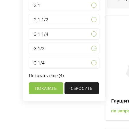
G 1
G 1 1/2
G 1 1/4
G 1/2
G 1/4
Показать еще (4)
Глушит
по запр