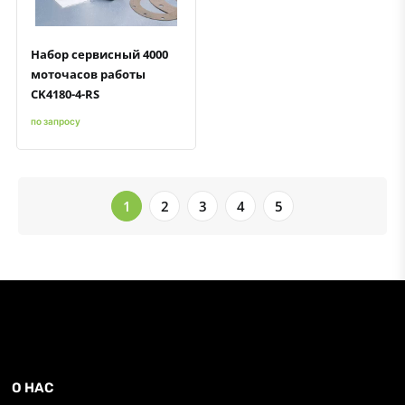
Набор сервисный 4000
моточасов работы
CK4180-4-RS
по запросу
1
2
3
4
5
О НАС