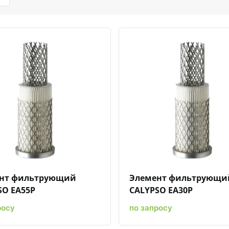
Быстрый просмотр
Добавить к сравнению
Добавить в избранное
Быстрый просмотр
Добавить к срав
Добави
нт фильтрующий
Элемент фильтрующи
SO EA55P
CALYPSO EA30P
росу
по запросу