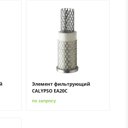
нению
ть в избранное
Быстрый просмотр
Добавить к сравнению
Добавить в избранное
й
Элемент фильтрующий
CALYPSO EA20C
по запросу