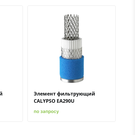
нению
ть в избранное
Быстрый просмотр
Добавить к сравнению
Добавить в избранное
й
Элемент фильтрующий
CALYPSO EA290U
по запросу