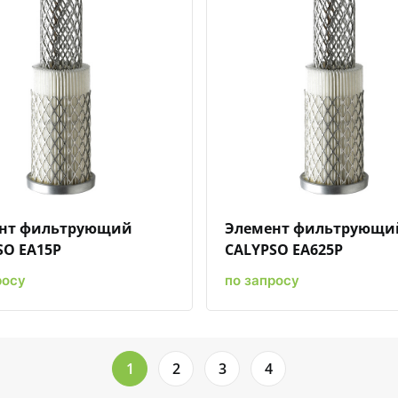
Быстрый просмотр
Добавить к сравнению
Добавить в избранное
Быстрый просмотр
Добавить к срав
Добави
нт фильтрующий
Элемент фильтрующи
SO EA15P
CALYPSO EA625P
росу
по запросу
1
2
3
4