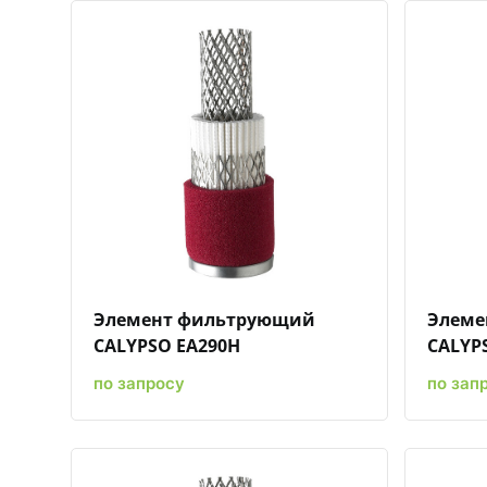
Быстрый просмотр
Добавить к сравнению
Добавить в избранное
Элемент фильтрующий
Элеме
CALYPSO EA290H
CALYP
по запросу
по зап