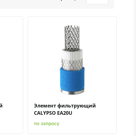
нению
ть в избранное
Быстрый просмотр
Добавить к сравнению
Добавить в избранное
й
Элемент фильтрующий
CALYPSO EA20U
по запросу