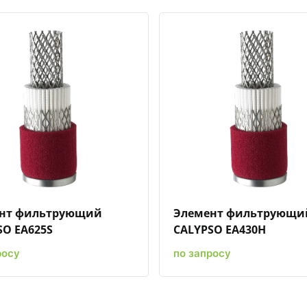
Быстрый просмотр
Добавить к сравнению
Добавить в избранное
Быстрый просмотр
Добавить к срав
Добави
нт фильтрующий
Элемент фильтрующи
SO EA625S
CALYPSO EA430H
росу
по запросу