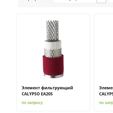
Быстрый просмотр
Добавить к сравнению
Добавить в избранное
Элемент фильтрующий
Элеме
CALYPSO EA20S
CALYP
по запросу
по зап