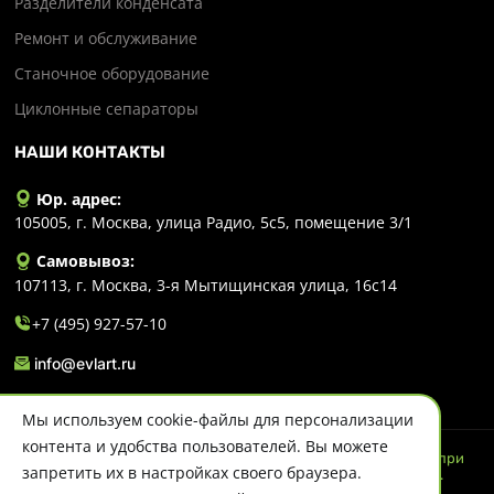
Разделители конденсата
Ремонт и обслуживание
Станочное оборудование
Циклонные сепараторы
НАШИ КОНТАКТЫ
Юр. адрес:
105005, г. Москва, улица Радио, 5с5, помещение 3/1
Самовывоз:
107113, г. Москва, 3-я Мытищинская улица, 16с14
+7 (495) 927-57-10
info@evlart.ru
Мы используем cookie-файлы для персонализации
контента и удобства пользователей. Вы можете
© 2026 Evlart. Сайт несет информационный характер и ни при
запретить их в настройках своего браузера.
каких обстоятельствах не является публичной офертой.
Политика конфиденциальности