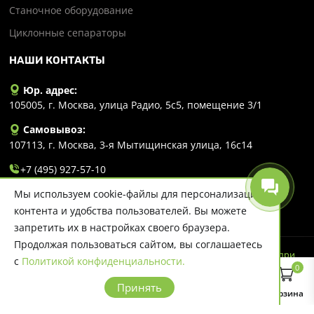
Станочное оборудование
Циклонные сепараторы
НАШИ КОНТАКТЫ
Юр. адрес:
105005, г. Москва, улица Радио, 5с5, помещение 3/1
Самовывоз:
107113, г. Москва, 3-я Мытищинская улица, 16с14
+7 (495) 927-57-10
Мы используем cookie-файлы для персонализации
info@evlart.ru
контента и удобства пользователей. Вы можете
запретить их в настройках своего браузера.
Продолжая пользоваться сайтом, вы соглашаетесь
© 2026 Evlart. Сайт несет информационный характер и ни при
с
Политикой конфиденциальности.
каких обстоятельствах не является публичной офертой.
0
Политика конфиденциальности
Принять
Главная
Каталог
Поиск
Корзина