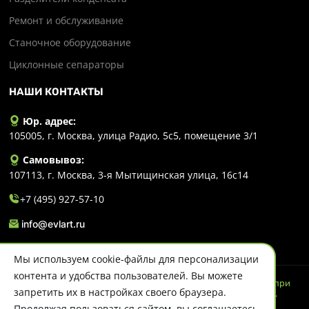
Ремонт и обслуживание
Станочное оборудование
Циклонные сепараторы
НАШИ КОНТАКТЫ
Юр. адрес:
105005, г. Москва, улица Радио, 5с5, помещение 3/1
Самовывоз:
107113, г. Москва, 3-я Мытищинская улица, 16с14
+7 (495) 927-57-10
info@evlart.ru
Мы используем cookie-файлы для персонализации
контента и удобства пользователей. Вы можете
© 2026 Evlart. Сайт несет информационный характер и ни при
запретить их в настройках своего браузера.
каких обстоятельствах не является публичной офертой.
Политика конфиденциальности
Продолжая пользоваться сайтом, вы соглашаетесь