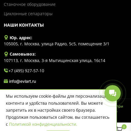
Станочное оборудование
Циклонные сепараторы
НАШИ КОНТАКТЫ
Юр. адрес:
105005, г. Москва, улица Радио, 5с5, помещение 3/1
Самовывоз:
107113, г. Москва, 3-я Мытищинская улица, 16с14
+7 (495) 927-57-10
info@evlart.ru
Мы используем cookie-файлы для персонализации
контента и удобства пользователей. Вы можете
© 2026 Evlart. Сайт несет информационный характер и ни при
запретить их в настройках своего браузера.
каких обстоятельствах не является публичной офертой.
Политика конфиденциальности
Продолжая пользоваться сайтом, вы соглашаетесь
с
Политикой конфиденциальности.
0