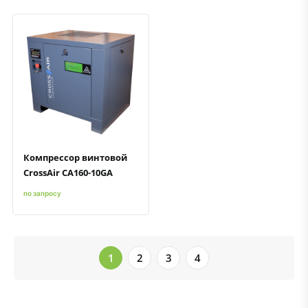
Быстрый просмотр
Добавить к сравнению
Добавить в избранное
Компрессор винтовой
CrossAir CA160-10GA
по запросу
1
2
3
4