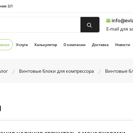
ние 3/1
info@evla
E-mail для 
авная
Услуги
Калькулятор
О компании
Доставка
Новости
алог
Винтовые блоки для компрессора
Винтовые бл
d