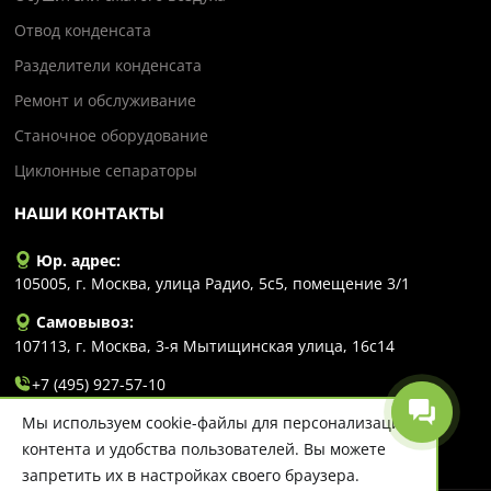
Отвод конденсата
Разделители конденсата
Ремонт и обслуживание
Станочное оборудование
Циклонные сепараторы
НАШИ КОНТАКТЫ
Юр. адрес:
105005, г. Москва, улица Радио, 5с5, помещение 3/1
Самовывоз:
107113, г. Москва, 3-я Мытищинская улица, 16с14
+7 (495) 927-57-10
Мы используем cookie-файлы для персонализации
info@evlart.ru
контента и удобства пользователей. Вы можете
запретить их в настройках своего браузера.