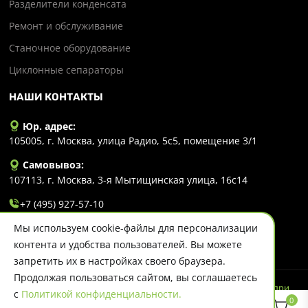
Разделители конденсата
Ремонт и обслуживание
Станочное оборудование
Циклонные сепараторы
НАШИ КОНТАКТЫ
Юр. адрес:
105005, г. Москва, улица Радио, 5с5, помещение 3/1
Самовывоз:
107113, г. Москва, 3-я Мытищинская улица, 16с14
+7 (495) 927-57-10
Мы используем cookie-файлы для персонализации
info@evlart.ru
контента и удобства пользователей. Вы можете
запретить их в настройках своего браузера.
Продолжая пользоваться сайтом, вы соглашаетесь
© 2026 Evlart. Сайт несет информационный характер и ни при
с
Политикой конфиденциальности.
каких обстоятельствах не является публичной офертой.
0