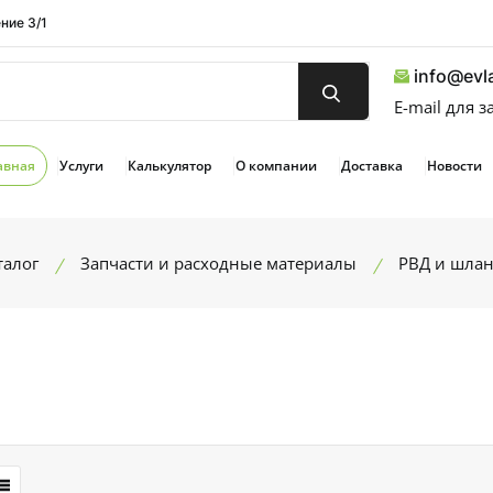
ние 3/1
info@evla
E-mail для 
авная
Услуги
Калькулятор
О компании
Доставка
Новости
талог
Запчасти и расходные материалы
РВД и шлан