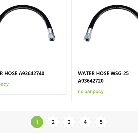
Быстрый просмотр
Добавить к сравнению
Добавить в избранное
Быстрый просмотр
Добавить к срав
Добави
R HOSE A93642740
WATER HOSE WSG-25
A93642720
росу
по запросу
1
2
3
4
5