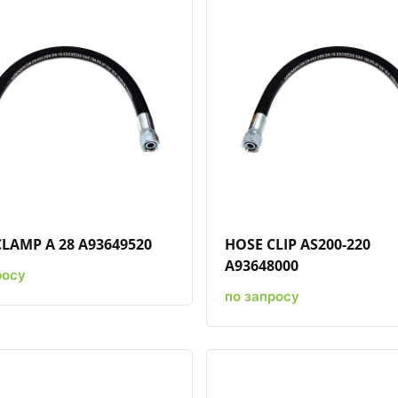
Быстрый просмотр
Добавить к сравнению
Добавить в избранное
Быстрый просмотр
Добавить к срав
Добави
LAMP A 28 A93649520
HOSE CLIP AS200-220
A93648000
росу
по запросу