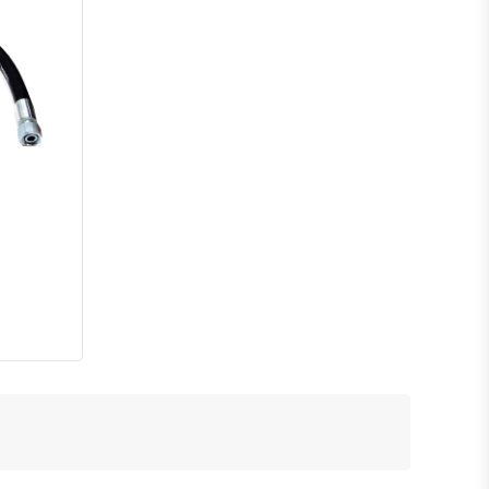
нению
ть в избранное