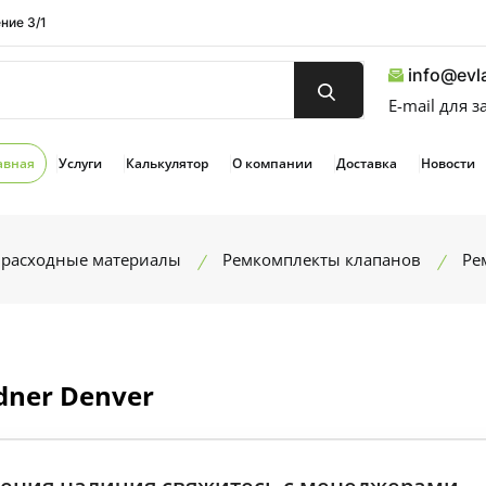
ние 3/1
info@evla
E-mail для 
авная
Услуги
Калькулятор
О компании
Доставка
Новости
 расходные материалы
Ремкомплекты клапанов
Ре
ner Denver