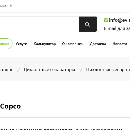
ние 3/1
info@evla
E-mail для 
авная
Услуги
Калькулятор
О компании
Доставка
Новости
аталог
Циклонные сепараторы
Циклонные сепарато
 Copco