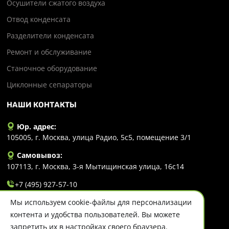
Осушители сжатого воздуха
Отвод конденсата
Разделители конденсата
Ремонт и обслуживание
Станочное оборудование
Циклонные сепараторы
НАШИ КОНТАКТЫ
Юр. адрес:
105005, г. Москва, улица Радио, 5с5, помещение 3/1
Самовывоз:
107113, г. Москва, 3-я Мытищинская улица, 16с14
+7 (495) 927-57-10
Мы используем cookie-файлы для персонализации
info@evlart.ru
контента и удобства пользователей. Вы можете
запретить их в настройках своего браузера.