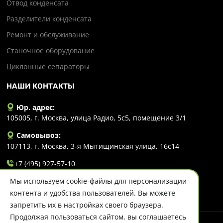
Отвод конденсата
Разделители конденсата
Ремонт и обслуживание
Станочное оборудование
Циклонные сепараторы
НАШИ КОНТАКТЫ
Юр. адрес:
105005, г. Москва, улица Радио, 5с5, помещение 3/1
Самовывоз:
107113, г. Москва, 3-я Мытищинская улица, 16с14
+7 (495) 927-57-10
Мы используем cookie-файлы для персонализации
info@evlart.ru
контента и удобства пользователей. Вы можете
запретить их в настройках своего браузера.
Продолжая пользоваться сайтом, вы соглашаетесь