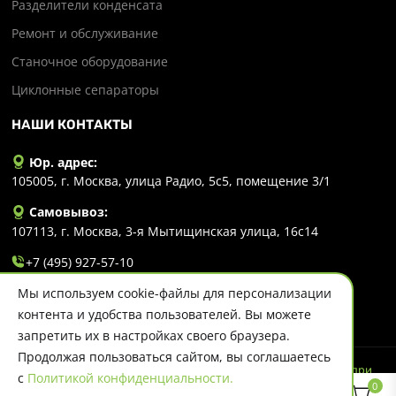
Разделители конденсата
Ремонт и обслуживание
Станочное оборудование
Циклонные сепараторы
НАШИ КОНТАКТЫ
Юр. адрес:
105005, г. Москва, улица Радио, 5с5, помещение 3/1
Самовывоз:
107113, г. Москва, 3-я Мытищинская улица, 16с14
+7 (495) 927-57-10
Мы используем cookie-файлы для персонализации
info@evlart.ru
контента и удобства пользователей. Вы можете
запретить их в настройках своего браузера.
Продолжая пользоваться сайтом, вы соглашаетесь
© 2026 Evlart. Сайт несет информационный характер и ни при
с
Политикой конфиденциальности.
каких обстоятельствах не является публичной офертой.
0