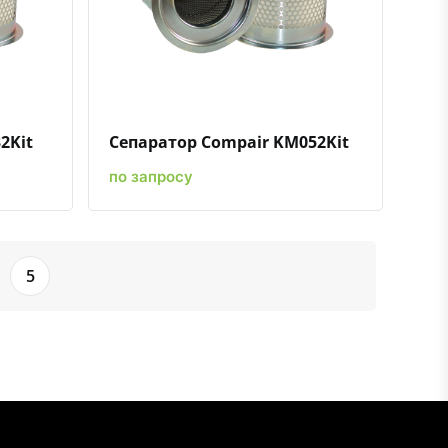
ению
ь в избранное
Быстрый просмотр
Добавить к сравнению
Добавить в избранное
2Kit
Сепаратор Compair KM052Kit
по запросу
5