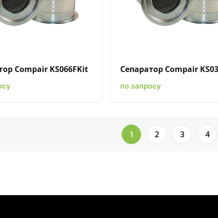
Быстрый просмотр
Добавить к сравнению
Добавить в избранное
Быстрый просмотр
Добавить к сравн
Добавит
тор Compair KS066FKit
Сепаратор Compair KS03
осу
по запросу
1
2
3
4