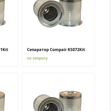
ению
ь в избранное
Быстрый просмотр
Добавить к сравнению
Добавить в избранное
1Kit
Сепаратор Compair KS072Kit
по запросу