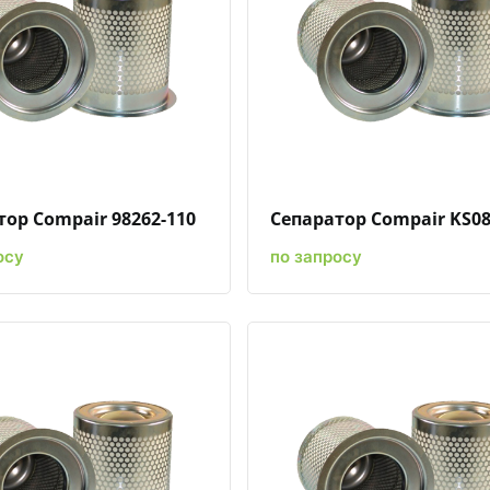
Быстрый просмотр
Добавить к сравнению
Добавить в избранное
Быстрый просмотр
Добавить к сравн
Добавит
ор Compair 98262-110
Сепаратор Compair KS08
осу
по запросу