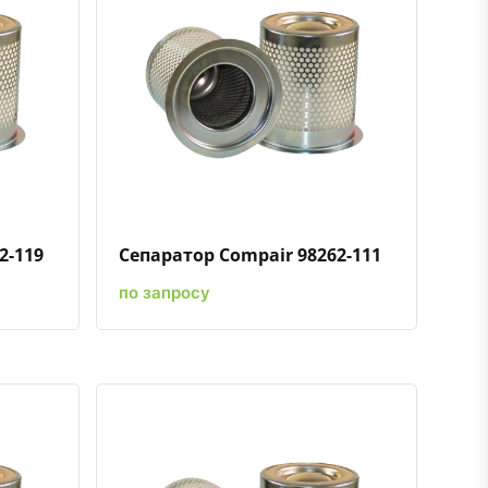
ению
ь в избранное
Быстрый просмотр
Добавить к сравнению
Добавить в избранное
2-119
Сепаратор Compair 98262-111
по запросу