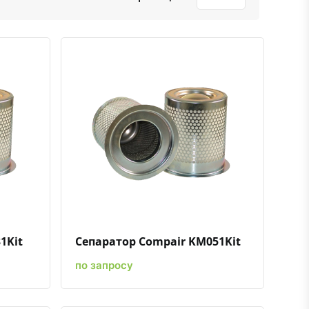
ению
ь в избранное
Быстрый просмотр
Добавить к сравнению
Добавить в избранное
1Kit
Сепаратор Compair KM051Kit
по запросу