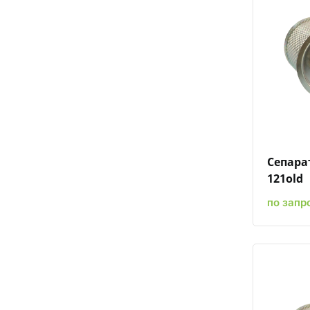
Сепарат
121old
по запр