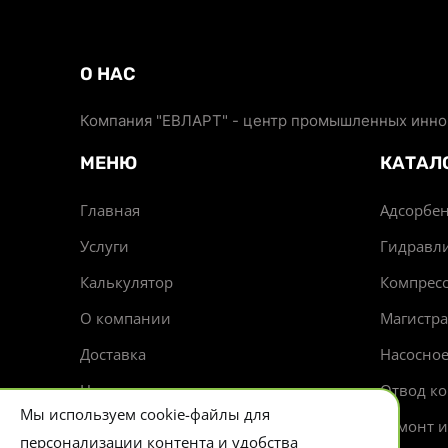
О НАС
Компания "ЕВЛАРТ" - центр промышленных иннов
МЕНЮ
КАТАЛ
Главная
Адсорбен
Услуги
Гидравл
Калькулятор
Компрес
О компании
Магистр
Доставка
Насосно
Новости
Отвод ко
Мы используем cookie-файлы для
Контакты
Ремонт 
персонализации контента и удобства