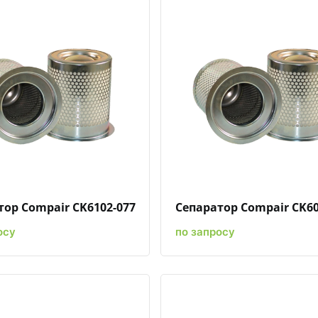
Быстрый просмотр
Добавить к сравнению
Добавить в избранное
Быстрый просмотр
Добавить к сравн
Добавит
тор Compair CK6102-077
Сепаратор Compair CK60
осу
по запросу