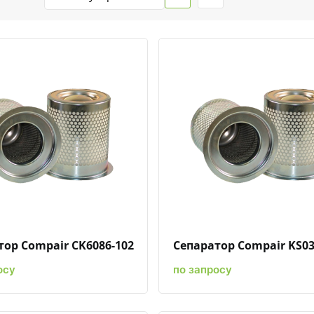
Быстрый просмотр
Добавить к сравнению
Добавить в избранное
Быстрый просмотр
Добавить к сравн
Добавит
тор Compair CK6086-102
Сепаратор Compair KS03
осу
по запросу