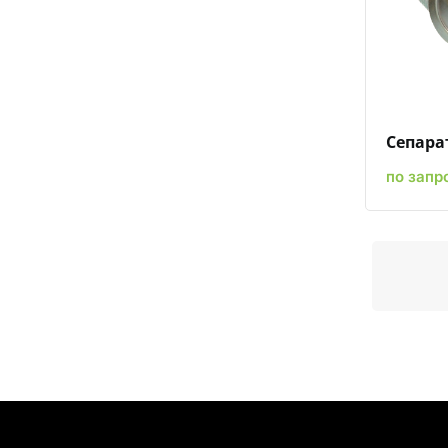
Сепара
по запр