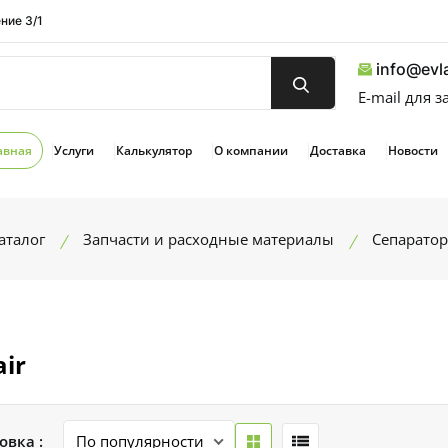
ние 3/1
info@evla
E-mail для 
авная
Услуги
Калькулятор
О компании
Доставка
Новости
аталог
Запчасти и расходные материалы
Сепарато
ir
овка :