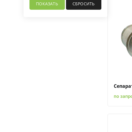
Сепара
по запр