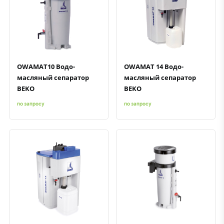
Быстрый просмотр
Добавить к сравнению
Добавить в избранное
Быстрый просмотр
Добавить к сравнению
Добавить в избранное
OWAMAT10 Водо-
OWAMAT 14 Водо-
масляный сепаратор
масляный сепаратор
BEKO
BEKO
по запросу
по запросу
Быстрый просмотр
Добавить к сравнению
Добавить в избранное
Быстрый просмотр
Добавить к сравнению
Добавить в избранное