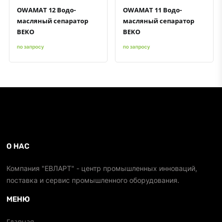
OWAMAT 12 Водо-
OWAMAT 11 Водо-
масляный сепаратор
масляный сепаратор
BEKO
BEKO
по запросу
по запросу
О НАС
Компания "ЕВЛАРТ" - центр промышленных инноваций,
поставка и сервис промышленного оборудования.
МЕНЮ
Главная