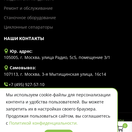
Ремонт и обслуживание
Станочное оборудование
Циклонные сепараторы
НАШИ КОНТАКТЫ
Юр. адрес:
105005, г. Москва, улица Радио, 5с5, помещение 3/1
Самовывоз:
107113, г. Москва, 3-я Мытищинская улица, 16с14
+7 (495) 927-57-10
Мы используем cookie-файлы для персонализации
info@evlart.ru
контента и удобства пользователей. Вы можете
запретить их в настройках своего браузера.
Продолжая пользоваться сайтом, вы соглашаетесь
© 2026 Evlart. Сайт несет информационный характер и ни при
с
Политикой конфиденциальности.
каких обстоятельствах не является публичной офертой.
0
Политика конфиденциальности