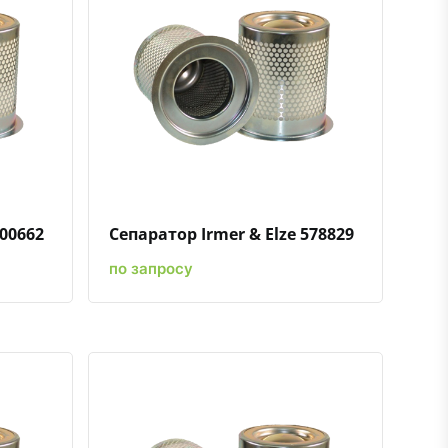
ению
ь в избранное
Быстрый просмотр
Добавить к сравнению
Добавить в избранное
700662
Сепаратор Irmer & Elze 578829
по запросу