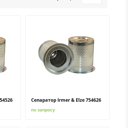
ению
ь в избранное
Быстрый просмотр
Добавить к сравнению
Добавить в избранное
754526
Сепаратор Irmer & Elze 754626
по запросу