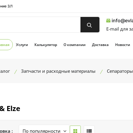
ние 3/1
info@evla
E-mail для 
авная
Услуги
Калькулятор
О компании
Доставка
Новости
талог
Запчасти и расходные материалы
Сепараторы
& Elze
овка :