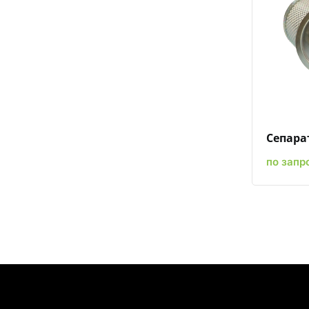
Сепарат
по запр