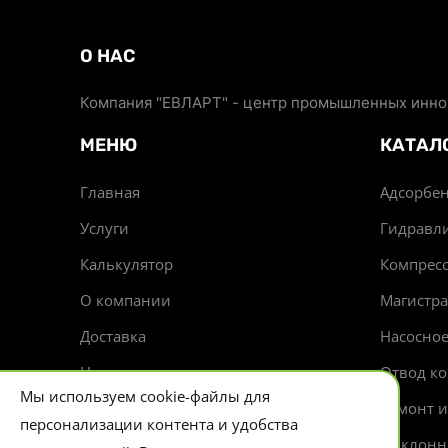
О НАС
Компания "ЕВЛАРТ" - центр промышленных иннов
МЕНЮ
КАТАЛ
Главная
Адсорбен
Услуги
Гидравл
Калькулятор
Компрес
О компании
Магистр
Доставка
Насосно
Новости
Отвод ко
Мы используем cookie-файлы для
Контакты
Ремонт 
персонализации контента и удобства
Циклонн