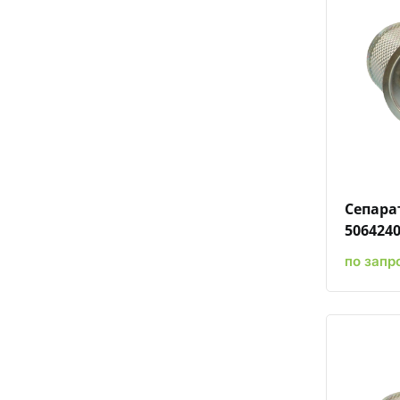
Сепарат
506424
по запр