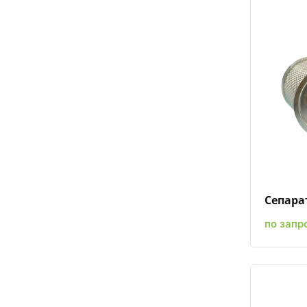
Сепарат
по запр