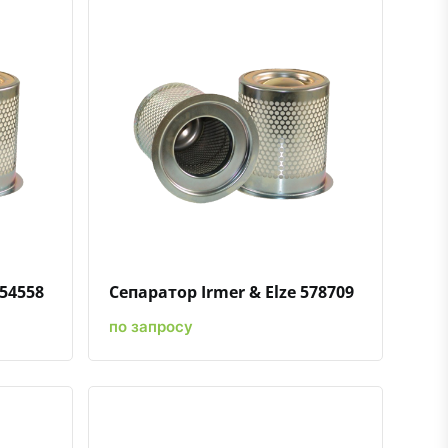
ению
ь в избранное
Быстрый просмотр
Добавить к сравнению
Добавить в избранное
754558
Сепаратор Irmer & Elze 578709
по запросу