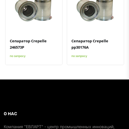
Быстрый просмотр
Добавить к сравнению
Добавить в избранное
Быстрый просмотр
Добавить к сравнению
Добавить в избранное
Сепаратор Crepelle
Сепаратор Crepelle
246573P
pp30176A
по запросу
по запросу
О НАС
Компания "ЕВЛАРТ" - центр промышленных инноваций,