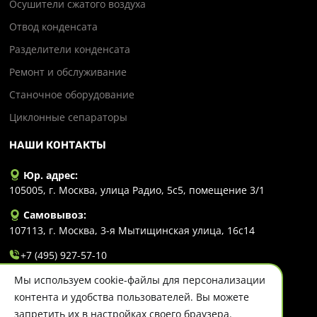
Осушители сжатого воздуха
Отвод конденсата
Разделители конденсата
Ремонт и обслуживание
Станочное оборудование
Циклонные сепараторы
НАШИ КОНТАКТЫ
Юр. адрес:
105005, г. Москва, улица Радио, 5с5, помещение 3/1
Самовывоз:
107113, г. Москва, 3-я Мытищинская улица, 16с14
+7 (495) 927-57-10
Мы используем cookie-файлы для персонализации
info@evlart.ru
контента и удобства пользователей. Вы можете
запретить их в настройках своего браузера.