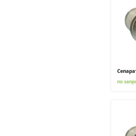
Сепарат
по запр