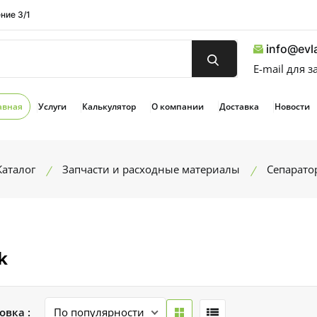
ние 3/1
info@evla
E-mail для 
авная
Услуги
Калькулятор
О компании
Доставка
Новости
Каталог
Запчасти и расходные материалы
Сепарато
k
овка :