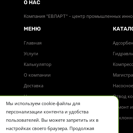
О НАС
Компания "ЕВЛАРТ" - центр промышленных иннов
МЕНЮ
КАТАЛ
Главная
Адсорбен
Услуги
Гидравл
Калькулятор
Компрес
О компании
Магистр
Доставка
Насосно
Новости
Отвод ко
Мы используем cookie-файлы для
Контакты
Ремонт 
персонализации контента и удобства
Циклонн
пользователей. Вы можете запретить их в
настройках своего браузера. Продолжая