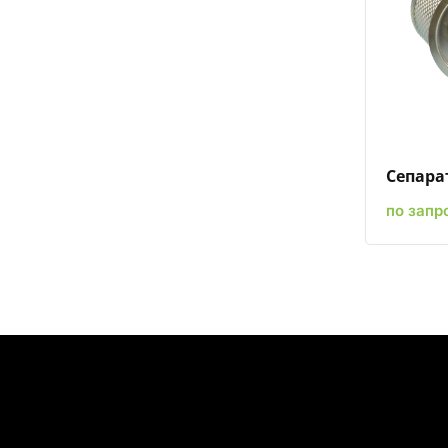
Сепарат
по запр