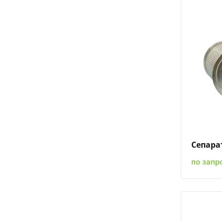
Сепарат
по запр