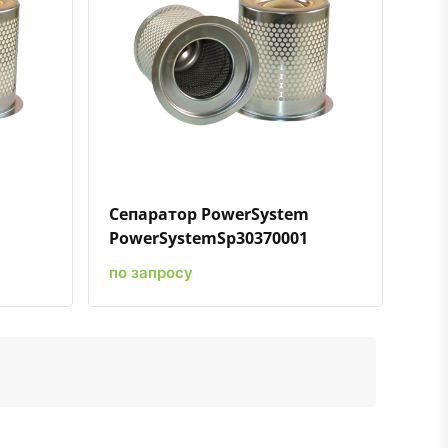
ению
ь в избранное
Быстрый просмотр
Добавить к сравнению
Добавить в избранное
Сепаратор PowerSystem
PowerSystemSp30370001
по запросу