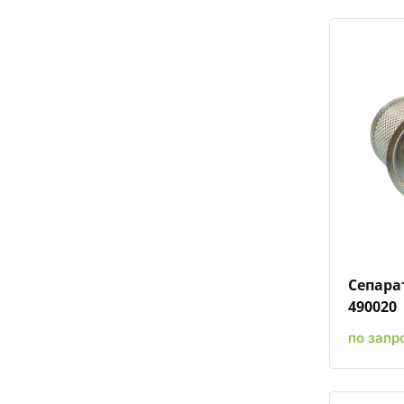
Сепара
490020
по запр