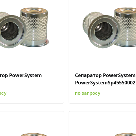
Быстрый просмотр
Добавить к сравнению
Добавить в избранное
Быстрый просмотр
Добавить к сравн
Добавит
тор PowerSystem
Сепаратор PowerSystem
PowerSystemSp45550002
осу
по запросу