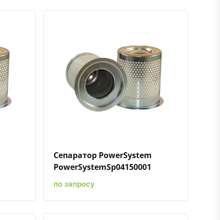
ению
ь в избранное
Быстрый просмотр
Добавить к сравнению
Добавить в избранное
Сепаратор PowerSystem
PowerSystemSp04150001
по запросу