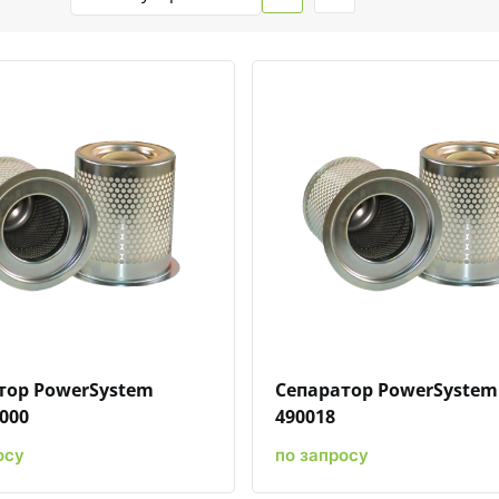
Быстрый просмотр
Добавить к сравнению
Добавить в избранное
Быстрый просмотр
Добавить к сравн
Добавит
тор PowerSystem
Сепаратор PowerSystem
000
490018
осу
по запросу