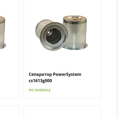
ению
ь в избранное
Быстрый просмотр
Добавить к сравнению
Добавить в избранное
Сепаратор PowerSystem
cs1613g000
по запросу