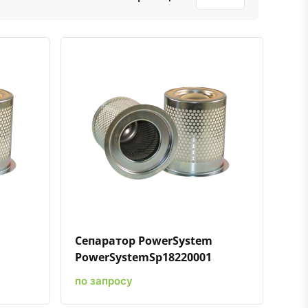
ению
ь в избранное
Быстрый просмотр
Добавить к сравнению
Добавить в избранное
Сепаратор PowerSystem
PowerSystemSp18220001
по запросу