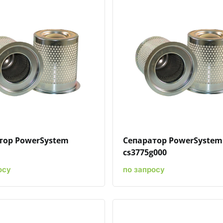
Быстрый просмотр
Добавить к сравнению
Добавить в избранное
Быстрый просмотр
Добавить к сравн
Добавит
тор PowerSystem
Сепаратор PowerSystem
cs3775g000
осу
по запросу