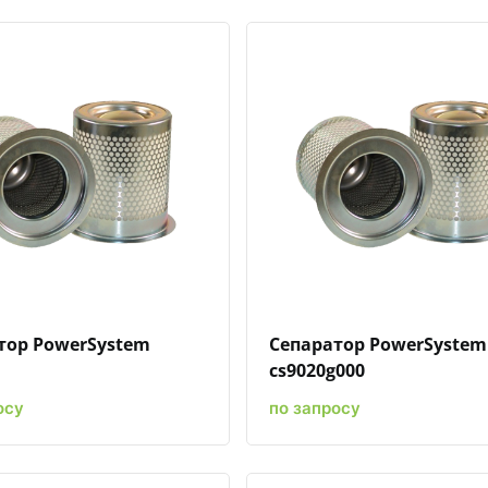
Быстрый просмотр
Добавить к сравнению
Добавить в избранное
Быстрый просмотр
Добавить к сравн
Добавит
тор PowerSystem
Сепаратор PowerSystem
cs9020g000
осу
по запросу