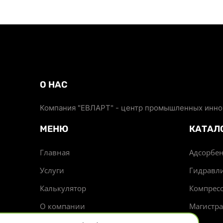
О НАС
Компания "ЕВЛАРТ" - центр промышленных иннов
МЕНЮ
КАТАЛ
Главная
Адсорбен
Услуги
Гидравл
Калькулятор
Компрес
О компании
Магистр