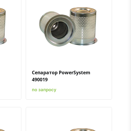
ению
ь в избранное
Быстрый просмотр
Добавить к сравнению
Добавить в избранное
Сепаратор PowerSystem
490019
по запросу