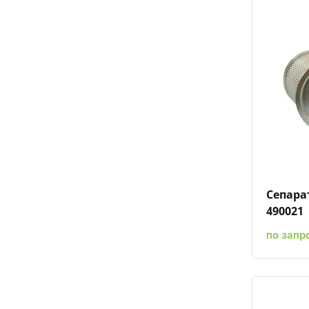
Сепара
490021
по запр