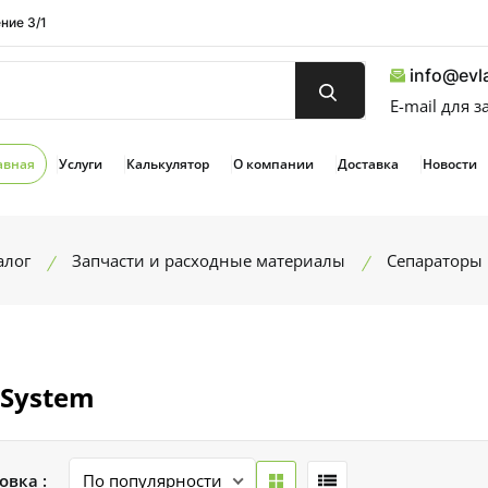
ние 3/1
info@evla
E-mail для 
авная
Услуги
Калькулятор
О компании
Доставка
Новости
алог
Запчасти и расходные материалы
Сепараторы
System
овка :