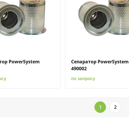
Быстрый просмотр
Добавить к сравнению
Добавить в избранное
Быстрый просмотр
Добавить к сравн
Добавит
тор PowerSystem
Сепаратор PowerSystem
490002
осу
по запросу
1
2