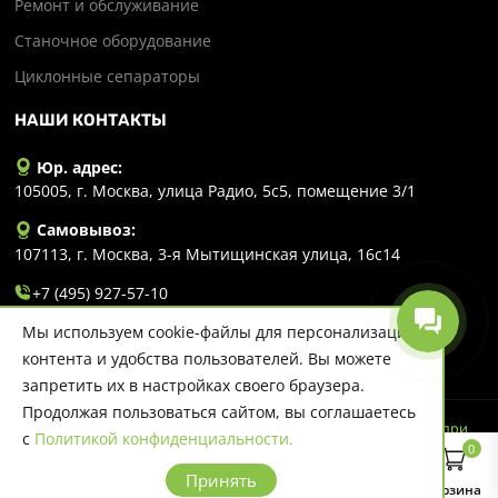
Ремонт и обслуживание
Станочное оборудование
Циклонные сепараторы
НАШИ КОНТАКТЫ
Юр. адрес:
105005, г. Москва, улица Радио, 5с5, помещение 3/1
Самовывоз:
107113, г. Москва, 3-я Мытищинская улица, 16с14
+7 (495) 927-57-10
Мы используем cookie-файлы для персонализации
info@evlart.ru
контента и удобства пользователей. Вы можете
запретить их в настройках своего браузера.
Продолжая пользоваться сайтом, вы соглашаетесь
© 2026 Evlart. Сайт несет информационный характер и ни при
с
Политикой конфиденциальности.
каких обстоятельствах не является публичной офертой.
0
Политика конфиденциальности
Принять
Главная
Каталог
Поиск
Корзина