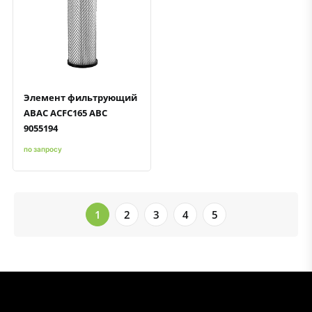
Быстрый просмотр
Добавить к сравнению
Добавить в избранное
Элемент фильтрующий
ABAC ACFC165 ABC
9055194
по запросу
1
2
3
4
5