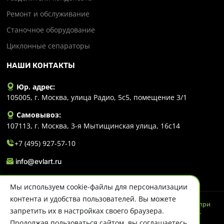
Ремонт и обслуживание
Станочное оборудование
Циклонные сепараторы
НАШИ КОНТАКТЫ
Юр. адрес:
105005, г. Москва, улица Радио, 5с5, помещение 3/1
Самовывоз:
107113, г. Москва, 3-я Мытищинская улица, 16с14
+7 (495) 927-57-10
info@evlart.ru
Мы используем cookie-файлы для персонализации
контента и удобства пользователей. Вы можете
© 2026 Evlart. Сайт несет информационный характер и ни при
запретить их в настройках своего браузера.
каких обстоятельствах не является публичной офертой.
Политика конфиденциальности
Продолжая пользоваться сайтом, вы соглашаетесь