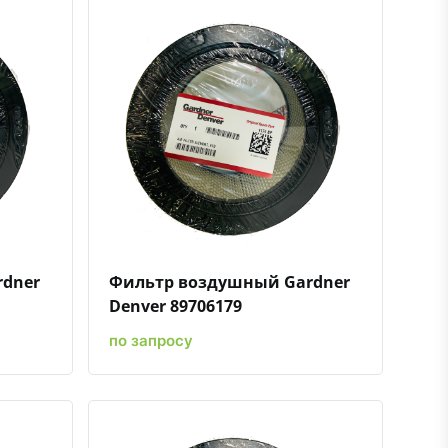
ению
ь в избранное
Быстрый просмотр
Добавить к сравнению
Добавить в избранное
rdner
Фильтр воздушный Gardner
Denver 89706179
по запросу