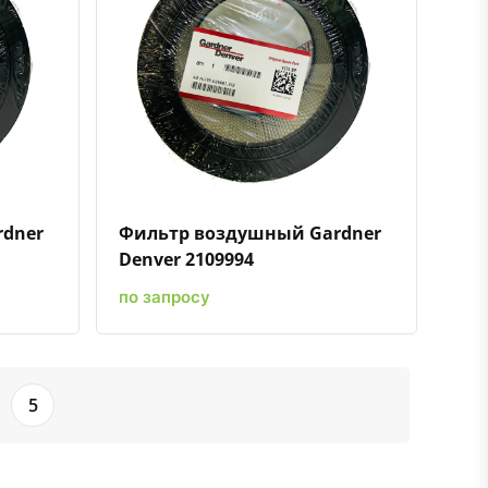
ению
ь в избранное
Быстрый просмотр
Добавить к сравнению
Добавить в избранное
rdner
Фильтр воздушный Gardner
Denver 2109994
по запросу
5