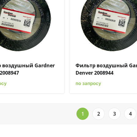
Быстрый просмотр
Добавить к сравнению
Добавить в избранное
Быстрый просмотр
Добавить к сравн
Добавит
 воздушный Gardner
Фильтр воздушный Ga
2008947
Denver 2008944
осу
по запросу
1
2
3
4