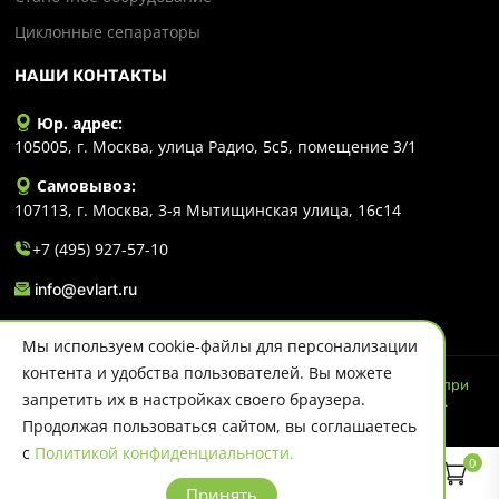
Циклонные сепараторы
НАШИ КОНТАКТЫ
Юр. адрес:
105005, г. Москва, улица Радио, 5с5, помещение 3/1
Самовывоз:
107113, г. Москва, 3-я Мытищинская улица, 16с14
+7 (495) 927-57-10
info@evlart.ru
Мы используем cookie-файлы для персонализации
контента и удобства пользователей. Вы можете
© 2026 Evlart. Сайт несет информационный характер и ни при
запретить их в настройках своего браузера.
каких обстоятельствах не является публичной офертой.
Политика конфиденциальности
Продолжая пользоваться сайтом, вы соглашаетесь
с
Политикой конфиденциальности.
0
Принять