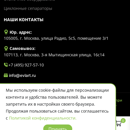
Циклонные сепараторы
НАШИ КОНТАКТЫ
Юр. адрес:
105005, г. Москва, улица Радио, 5с5, помещение 3/1
Самовывоз:
107113, г. Москва, 3-я Мытищинская улица, 16с14
+7 (495) 927-57-10
info@evlart.ru
Мы используем cookie-файлы для персонализации
контента и удобства пользователей. Вы можете
© 2026 Evlart. Сайт несет информационный характер и ни при
запретить их в настройках своего браузера.
каких обстоятельствах не является публичной офертой.
Политика конфиденциальности
Продолжая пользоваться сайтом, вы соглашаетесь
с
Политикой конфиденциальности.
0
Принять