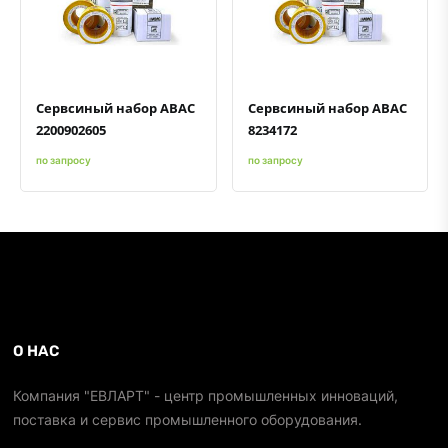
Быстрый просмотр
Добавить к сравнению
Добавить в избранное
Быстрый просмотр
Добавить к сравнению
Добавить в избранное
Сервсиный набор ABAC
Сервсиный набор ABAC
2200902605
8234172
по запросу
по запросу
О НАС
Компания "ЕВЛАРТ" - центр промышленных инноваций,
поставка и сервис промышленного оборудования.