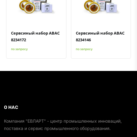
Быстрый просмотр
Добавить к сравнению
Добавить в избранное
Быстрый просмотр
Добавить к сравнению
Добавить в избранное
Сервсиный набор ABAC
Сервсиный набор ABAC
8234172
8234146
по запросу
по запросу
О НАС
Компания "ЕВЛАРТ" - центр промышленных инноваций,
поставка и сервис промышленного оборудования.