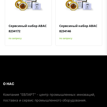
Быстрый просмотр
Добавить к сравнению
Добавить в избранное
Быстрый просмотр
Добавить к сравнению
Добавить в избранное
Сервсиный набор ABAC
Сервсиный набор ABAC
8234172
8234146
по запросу
по запросу
О НАС
Компания "ЕВЛАРТ" - центр промышленных инноваций,
поставка и сервис промышленного оборудования.