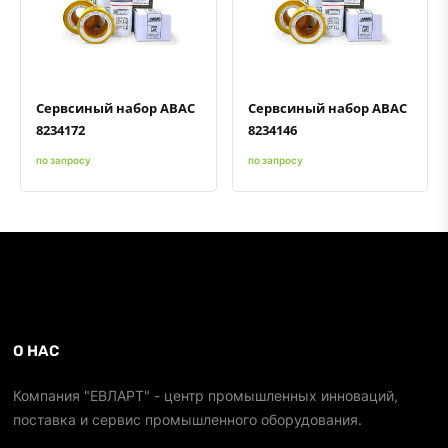
Быстрый просмотр
Добавить к сравнению
Добавить в избранное
Быстрый просмотр
Добавить к сравнению
Добавить в избранное
Сервсиный набор ABAC
Сервсиный набор ABAC
8234172
8234146
по запросу
по запросу
О НАС
Компания "ЕВЛАРТ" - центр промышленных инноваций,
поставка и сервис промышленного оборудования.