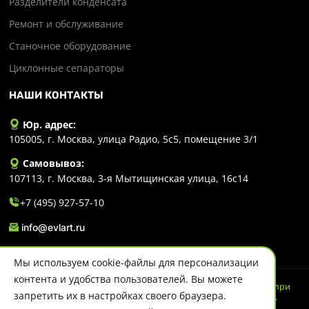
Разделители конденсата
Ремонт и обслуживание
Станочное оборудование
Циклонные сепараторы
НАШИ КОНТАКТЫ
Юр. адрес:
105005, г. Москва, улица Радио, 5с5, помещение 3/1
Самовывоз:
107113, г. Москва, 3-я Мытищинская улица, 16с14
+7 (495) 927-57-10
info@evlart.ru
Мы используем cookie-файлы для персонализации
контента и удобства пользователей. Вы можете
© 2026 Evlart. Сайт несет информационный характер и ни при
запретить их в настройках своего браузера.
каких обстоятельствах не является публичной офертой.
Политика конфиденциальности