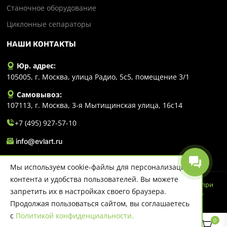
Станочное оборудование
Циклонные сепараторы
НАШИ КОНТАКТЫ
Юр. адрес:
105005, г. Москва, улица Радио, 5с5, помещение 3/1
Самовывоз:
107113, г. Москва, 3-я Мытищинская улица, 16с14
+7 (495) 927-57-10
info@evlart.ru
Мы используем cookie-файлы для персонализации
контента и удобства пользователей. Вы можете
© 2026 Evlart. Сайт несет информационный характер и ни при
запретить их в настройках своего браузера.
каких обстоятельствах не является публичной офертой.
Политика конфиденциальности
Продолжая пользоваться сайтом, вы соглашаетесь
с
Политикой конфиденциальности.
0