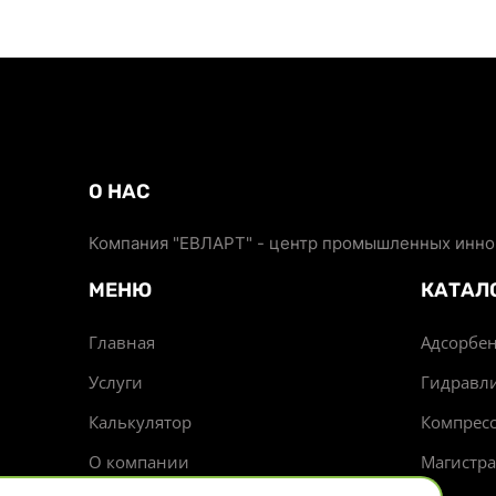
О НАС
Компания "ЕВЛАРТ" - центр промышленных иннов
МЕНЮ
КАТАЛ
Главная
Адсорбен
Услуги
Гидравл
Калькулятор
Компрес
О компании
Магистр