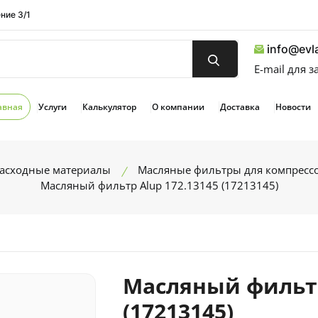
ние 3/1
info@evla
E-mail для 
авная
Услуги
Калькулятор
О компании
Доставка
Новости
расходные материалы
Масляные фильтры для компресс
Масляный фильтр Alup 172.13145 (17213145)
Масляный фильтр
(17213145)