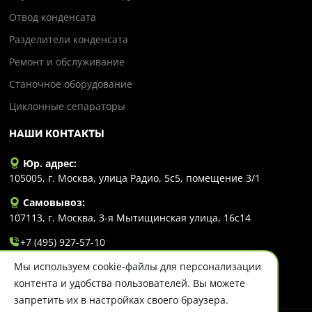
Отвод конденсата
Разделители конденсата
Ремонт и обслуживание
Станочное оборудование
Циклонные сепараторы
НАШИ КОНТАКТЫ
Юр. адрес:
105005, г. Москва, улица Радио, 5с5, помещение 3/1
Самовывоз:
107113, г. Москва, 3-я Мытищинская улица, 16с14
+7 (495) 927-57-10
Мы используем cookie-файлы для персонализации
info@evlart.ru
контента и удобства пользователей. Вы можете
запретить их в настройках своего браузера.