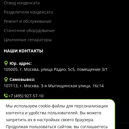
Отвод конденсата
Разделители конденсата
Ремонт и обслуживание
Станочное оборудование
Циклонные сепараторы
НАШИ КОНТАКТЫ
Юр. адрес:
105005, г. Москва, улица Радио, 5с5, помещение 3/1
Самовывоз:
107113, г. Москва, 3-я Мытищинская улица, 16с14
+7 (495) 927-57-10
Мы используем cookie-файлы для персонализации
info@evlart.ru
контента и удобства пользователей. Вы можете
запретить их в настройках своего браузера.
Продолжая пользоваться сайтом, вы соглашаетесь