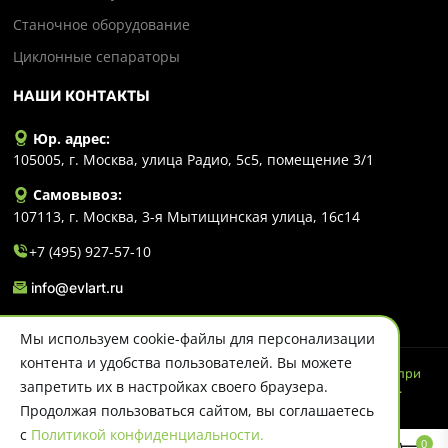
Станочное оборудование
Циклонные сепараторы
НАШИ КОНТАКТЫ
Юр. адрес:
105005, г. Москва, улица Радио, 5с5, помещение 3/1
Самовывоз:
107113, г. Москва, 3-я Мытищинская улица, 16с14
+7 (495) 927-57-10
info@evlart.ru
Мы используем cookie-файлы для персонализации
контента и удобства пользователей. Вы можете
© 2026 Evlart. Сайт несет информационный характер и ни при
запретить их в настройках своего браузера.
каких обстоятельствах не является публичной офертой.
Политика конфиденциальности
Продолжая пользоваться сайтом, вы соглашаетесь
с
Политикой конфиденциальности.
0