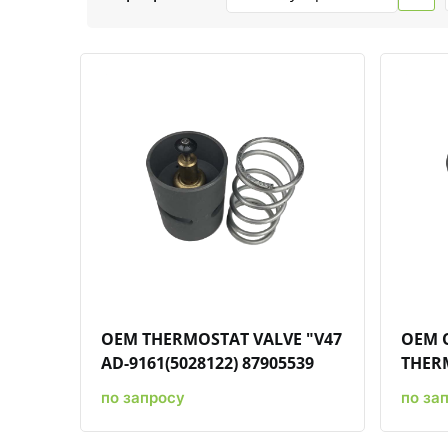
Быстрый просмотр
Добавить к сравнению
Добавить в избранное
OEM THERMOSTAT VALVE "V47
OEM O
AD-9161(5028122) 87905539
THERM
по запросу
по за