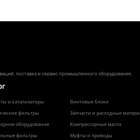
аций, поставка и сервис промышленного оборудования.
ОГ
ты и катализаторы
Винтовые блоки
ические фильтры
Запчасти и расходные матер
сорное оборудование
Компрессорные масла
альные фильтры
Муфты и приводы