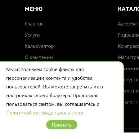
МЕНЮ
КАТАЛ
Главная
Адсорбен
Услуги
Гидравл
Калькулятор
Компрес
О компании
Магистр
Доставка
Насосно
Мы используем cookie-файлы для
персонализации контента и удобства
Новости
Отвод ко
пользователей. Вы можете запретить их в
Контакты
Ремонт 
настройках своего браузера. Продолжая
Циклонн
пользоваться сайтом, вы соглашаетесь с
Политикой конфиденциальности.
Принять
© 2026 Evlart. Сайт несет информационный х