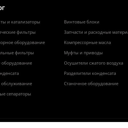
ОГ
ты и катализаторы
Винтовые блоки
ические фильтры
Запчасти и расходные матер
сорное оборудование
Компрессорные масла
альные фильтры
Муфты и приводы
е оборудование
Осушители сжатого воздуха
нденсата
Разделители конденсата
и обслуживание
Станочное оборудование
ые сепараторы
арактер и ни при каких обстоятельствах не является пуб