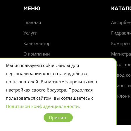
МЕНЮ
КАТАЛ
Главная
Адсорбен
Услуги
Гидравл
Калькулятор
Компрес
О компании
Магистр
Доставка
Насосно
Мы используем cookie-файлы для
персонализации контента и удобства
Новости
Отвод ко
пользователей. Вы можете запретить их в
Контакты
Ремонт 
настройках своего браузера. Продолжая
Циклонн
пользоваться сайтом, вы соглашаетесь с
Политикой конфиденциальности.
Принять
© 2026 Evlart. Сайт несет информационный х