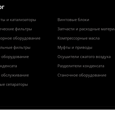
ОГ
ты и катализаторы
Винтовые блоки
ические фильтры
Запчасти и расходные матер
сорное оборудование
Компрессорные масла
альные фильтры
Муфты и приводы
е оборудование
Осушители сжатого воздуха
нденсата
Разделители конденсата
и обслуживание
Станочное оборудование
ые сепараторы
арактер и ни при каких обстоятельствах не является пуб