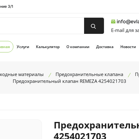
ние 3/1
info@evla
E-mail для 
авная
Услуги
Калькулятор
О компании
Доставка
Новости
сходные материалы
Предохранительные клапана
П
Предохранительный клапан REMEZA 4254021703
Предохранитель
4254021703