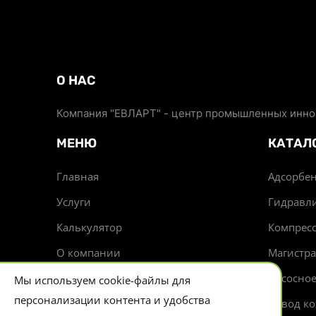
О НАС
Компания "ЕВЛАРТ" - центр промышленных иннов
МЕНЮ
КАТАЛ
Главная
Адсорбен
Услуги
Гидравл
Калькулятор
Компрес
О компании
Магистр
Доставка
Насосно
Мы используем cookie-файлы для
персонализации контента и удобства
Новости
Отвод ко